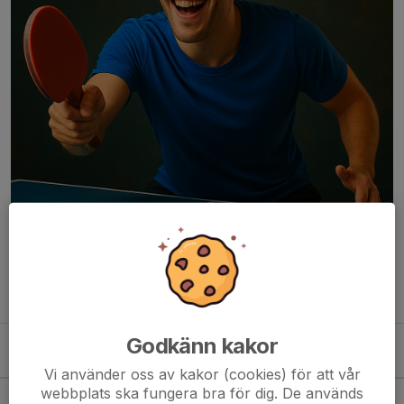
Vi tränar onsdagar kl. 17.30-18.30 i Ingarö Sporthall!
Läs mer om bordtennissektionen
Godkänn kakor
Kommande aktiviteter
Vi använder oss av kakor (cookies) för att vår
webbplats ska fungera bra för dig. De används
Ons 19/8
BT-träning blå grupp