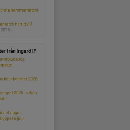
 första hemmamatch!
match herr div 3
 2025
er från Ingarö IF
rerbjudande
xpaket
tider kansliet 2026!
sloppet 2026 - vilken
st!
är det dags -
loppet 6 juni!