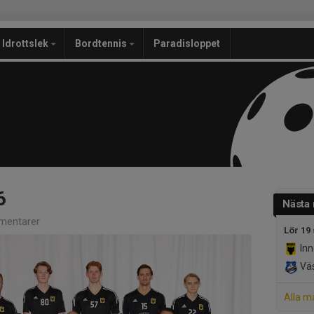
Idrottslek
Bordtennis
Paradisloppet
6
Nästa
mentarer
Lör 19
Inn
Väs
Alla m