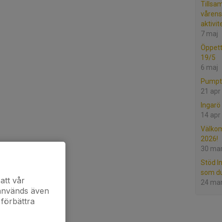
Tillsa
våren
aktivit
7 maj
Öppetti
19/5
6 maj
Pumptr
21 apr
Ingarö 
14 apr
Välkom
2026!
30 ma
Stöd I
som du
att vår
24 ma
 används även
 förbättra