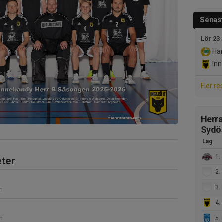
Senast
Lör 23
Ham
Inn
Fler re
Herra
Sydös
Lag
1. 
ter
2. F
3. 
nn
4. 
nn
5. 