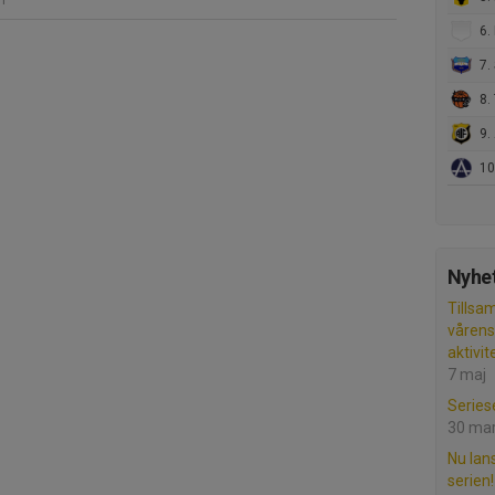
6.
7. 
8. 
9. 
10. 
Nyhet
Tillsa
våren
aktivit
7 maj
Series
30 ma
Nu lan
serien!