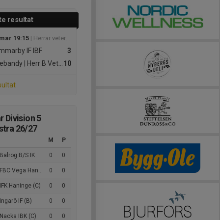
e resultat
 mar 19:15
| Herrar veteraner division 2 södra
marby IF IBF
3
ebandy | Herr B
Veteran
10
sultat
r Division 5
tra 26/27
M
P
Balrog B/S IK
0
0
BC Vega Haninge (B)
0
0
IFK Haninge (C)
0
0
Ingarö IF (B)
0
0
Nacka IBK (C)
0
0