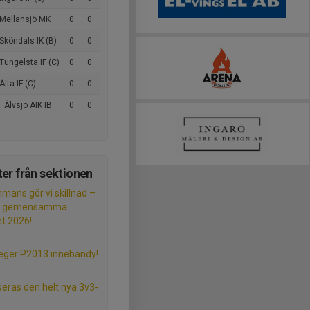
 Mellansjö MK
0
0
Sköndals IK (B)
0
0
Tungelsta IF (C)
0
0
Älta IF (C)
0
0
Älvsjö AIK IBF (C)
0
0
er från sektionen
mmans gör vi skillnad –
s gemensamma
et 2026!
eger P2013 innebandy!
r
seras den helt nya 3v3-