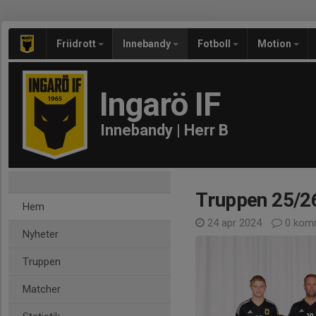
Friidrott
Innebandy
Fotboll
Motion
Ingarö IF
Innebandy | Herr B
Truppen 25/2
Hem
24 apr 2024
0 kom
Nyheter
Truppen
Matcher