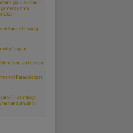
mmans gör vi skillnad –
s gemensamma
et 2026!
der Kansliet - tisdag
ack på Ingarö!
förr och nu, en tidsresa
men till Paradisloppet
r
ngarö IF – samtidigt
 tar hand om din bil!
r