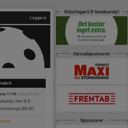
Stöd Ingarö IF Innebandy!
Logga in
Huvudsponsorer
 match
 sep 17:30
| Herrar Division 5 Sydöstra
ebandy | Herr B
B
terhaninge IBK (B)
Sponsorer
atcher