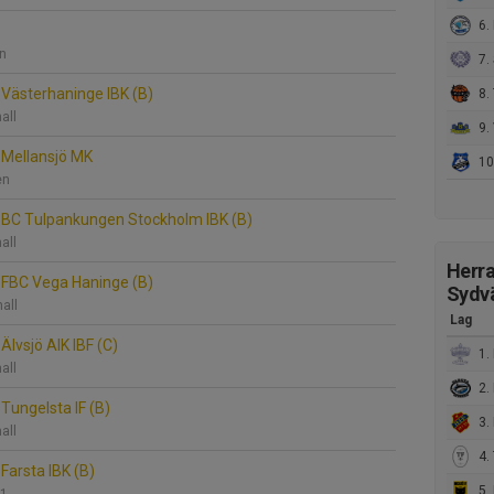
6. 
nn
7. Sk
Västerhaninge IBK (B)
8. 
all
9. 
Mellansjö MK
10. 
en
BC Tulpankungen Stockholm IBK (B)
all
Herra
FBC Vega Haninge (B)
Sydvä
all
Lag
lvsjö AIK IBF (C)
1. BC 
all
2. 
Tungelsta IF (B)
3. 
all
4. 
Farsta IBK (B)
5. 
 1