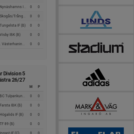
Nynäshamns IBK (B)
0
0
ogås/Trångsunds IBK (B)
0
0
Tungelsta IF (B)
0
0
Visby IBK (B)
0
0
Västerhaninge IBK (B)
0
0
r Division 5
stra 26/27
M
P
Tulpankungen Stockholm IBK (B)
0
0
Farsta IBK (B)
0
0
Högalids IF (B)
0
0
TF 89 (B)
0
0
Ingarö IF (C)
0
0