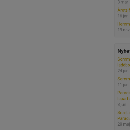
3 mar
Årets
16 jan
Hemma
19 nov
Nyhet
Somma
laddbo
24 jun
Sommar
11 jun
Paradi
löparfe
8 jun
Snart 
Paradis
28 maj