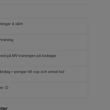
ingar å sånt
rträning
 med på MV träningen på tisdagar
ndag = pengar till cup och annat kul
er 😊
ter