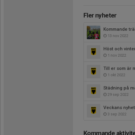
Fler nyheter
Kommande trän
13 nov 2022
Höst och vinte
1 nov 2022
Till er som är
1 okt 2022
Städning på må
29 sep 2022
Veckans nyhet
3 sep 2022
Kommande aktivite