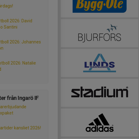
rdags!
tboll 2026: David
o Santini
otboll 2026: Johannes
on
tboll 2026: Natalie
d
er från Ingarö IF
rerbjudande
xpaket
tider kansliet 2026!