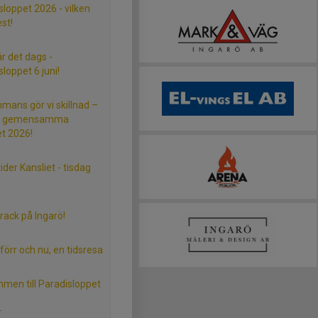
sloppet 2026 - vilken
st!
är det dags -
loppet 6 juni!
mmans gör vi skillnad –
s gemensamma
et 2026!
der Kansliet - tisdag
ack på Ingarö!
förr och nu, en tidsresa
men till Paradisloppet
r