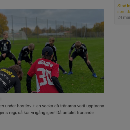
Stöd I
som du
24 ma
!
ingen under höstlov + en vecka då tränarna varit upptagna
ens regi, så kör vi igång igen! Då antalet tränande