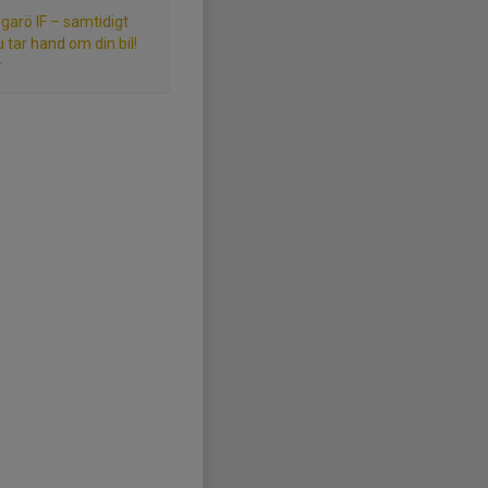
ngarö IF – samtidigt
 tar hand om din bil!
r