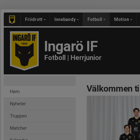
Friidrott
Innebandy
Fotboll
Motion
Ingarö IF
Fotboll | Herrjunior
Välkommen till
Hem
Nyheter
Truppen
Matcher