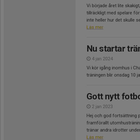
Vi började året lite skakigt
tillräckligt med spelare f
inte heller hur det skulle s
Läs mer
Nu startar trä
4 jan 2024
Vi kör igång inomhus i Cha
träningen blir onsdag 10 jan
Gott nytt fotbo
2 jan 2023
Hej och god fortsättning 
framförallt utomhusträninge
tränar andra idrotter under v
Läs mer