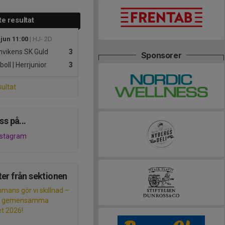
e resultat
 jun 11:00
| HJ- 2D
vikens SK Guld
3
Sponsorer
boll | Herrjunior
3
sultat
ss på...
nstagram
er från sektionen
mmans gör vi skillnad –
s gemensamma
et 2026!