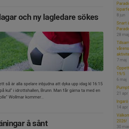
Paradi
löparfe
dagar och ny lagledare sökes
8 jun
Snart 
Paradis
28 maj
Tillsa
våren
aktivit
7 maj
Öppetti
19/5
6 maj
t så är alla spelare inbjudna att dyka upp idag kl 16:15
Pumptr
 på kul" i idrottshallen, Brunn. Man får gärna ta med en
21 apr
lle" Wollmar kommer...
Ingarö 
14 apr
Välkom
ningar å sånt
2026!
30 ma