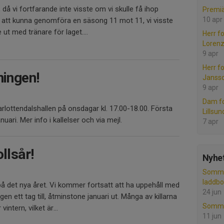
, då vi fortfarande inte visste om vi skulle få ihop
Premiä
10 apr
ör att kunna genomföra en säsong 11 mot 11, vi visste
e ut med tränare för laget....
Herr fo
Lorenz
9 apr
Herr f
ningen!
Janss
9 apr
Dam fo
rlottendalshallen på onsdagar kl. 17.00-18.00. Första
Lillsun
uari. Mer info i kallelser och via mejl.
7 apr
llsår!
Nyhet
Somma
laddbo
på det nya året. Vi kommer fortsatt att ha uppehåll med
24 jun
n ett tag till, åtminstone januari ut. Många av killarna
Sommar
intern, vilket är...
11 jun