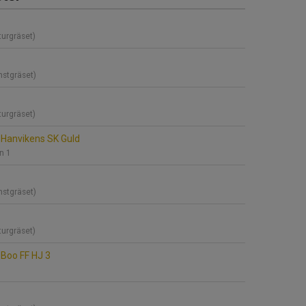
turgräset)
nstgräset)
turgräset)
Hanvikens SK Guld
n 1
nstgräset)
turgräset)
Boo FF HJ 3