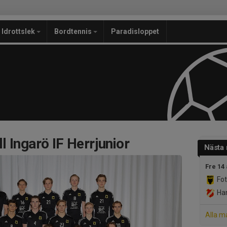
Idrottslek
Bordtennis
Paradisloppet
 Ingarö IF Herrjunior
Nästa
Fre 14
Fot
Han
Alla m