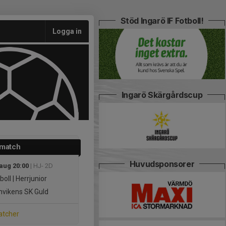
Stöd Ingarö IF Fotboll!
Logga in
Ingarö Skärgårdscup
 match
Huvudsponsorer
 aug 20:00
| HJ- 2D
boll | Herrjunior
vikens SK Guld
atcher