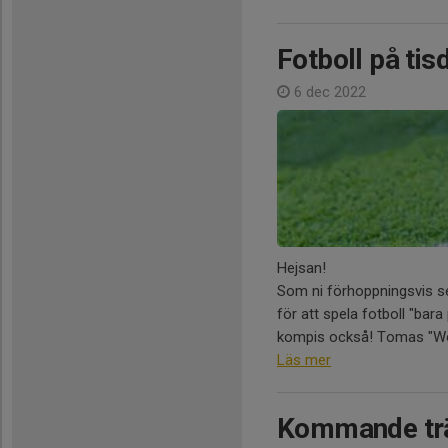
Fotboll på tis
6 dec 2022
Hejsan!
Som ni förhoppningsvis set
för att spela fotboll "bara
kompis också! Tomas "Wo
Läs mer
Kommande trä