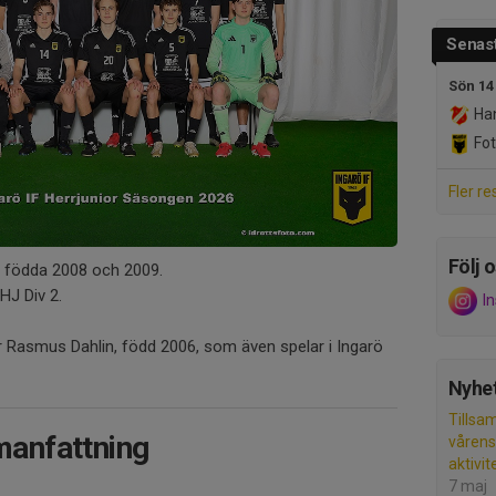
Senast
Sön 14
Han
Fot
Fler re
Följ o
e födda 2008 och 2009.
HJ Div 2.
I
 Rasmus Dahlin, född 2006, som även spelar i Ingarö
Nyhet
Tillsa
anfattning
våren
aktivit
7 maj