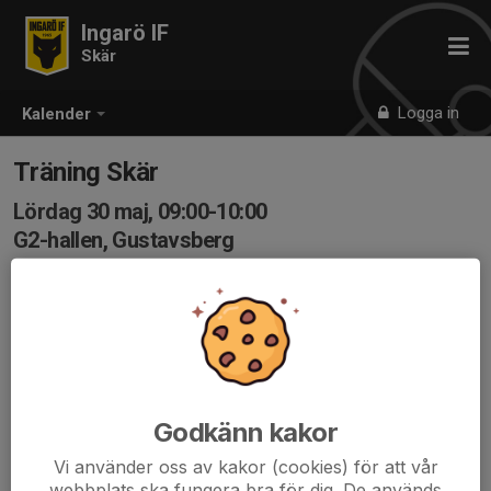
Ingarö IF
Skär
Logga in
Kalender
Träning Skär
Lördag 30 maj, 09:00-10:00
G2-hallen, Gustavsberg
Samling: 08:45
Välkommen på träning! Var på plats en kvart innan så
sätter vi upp borden tillsammans.
Godkänn kakor
Vi använder oss av kakor (cookies) för att vår
webbplats ska fungera bra för dig. De används