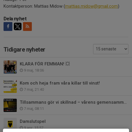
Kontaktperson: Mattias Midow (
mattias.midow@gmail.com
)
Dela nyhet
Tidigare nyheter
KLARA FÖR FEMMAN! 💥
9 maj, 18:06
Kom och heja fram våra killar till vinst!
7 maj, 21:40
Tillsammans gör vi skillnad – vårens gemensamma aktivitet 2026!
7 maj, 08:11
Damslutspel
9 apr, 15:57