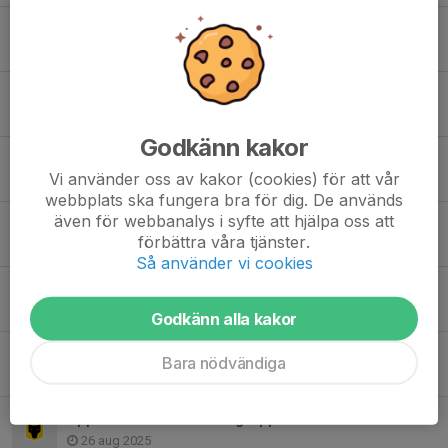
Ny grupp på lördagar i G2-hallen
31 jan, 10:10
STIGA-talangen, heat 2, 10 januari
9 jan, 19:54
Godkänn kakor
Bordtennisen har blivit med Instagram!
Vi använder oss av kakor (cookies) för att vår
28 nov 2025
webbplats ska fungera bra för dig. De används
även för webbanalys i syfte att hjälpa oss att
Fina framgångar för våra ungdomar i Tyresös novemberduell
förbättra våra tjänster.
5 nov 2025
Så använder vi cookies
Full fart i pingishallen under höstlovet
27 okt 2025
Godkänn alla kakor
Bordtennisen söker ungdomsledare
Bara nödvändiga
23 sep 2025
Uppstart av bordtennis-grupper hösten 2025
26 aug 2025