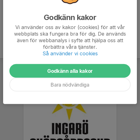
Föräldrar ansvarar för barnen mellan matcherna.
docs.google.com/document/d/1m03CVYSoTG9UTA2z
Godkänn kakor
IXWTLTyjrDmi-_5ADLy3CONwzXQ/edit?usp=sharing
Vi använder oss av kakor (cookies) för att vår
webbplats ska fungera bra för dig. De används
även för webbanalys i syfte att hjälpa oss att
förbättra våra tjänster.
Så använder vi cookies
Godkänn alla kakor
Bara nödvändiga