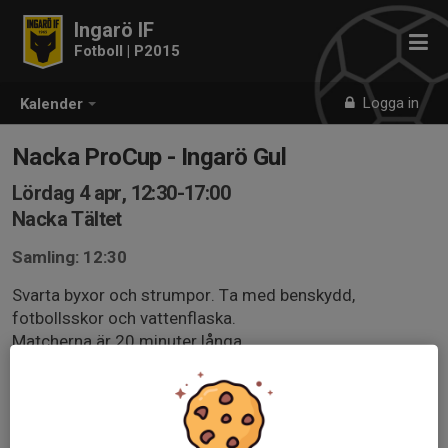
Ingarö IF
Fotboll | P2015
Logga in
Kalender
Nacka ProCup - Ingarö Gul
Lördag 4 apr, 12:30-17:00
Nacka Tältet
Samling: 12:30
Svarta byxor och strumpor. Ta med benskydd,
fotbollsskor och vattenflaska.
Matcherna är 20 minuter långa.
Läs i schemat när matcherna är, schemat kan komma
att ändras.