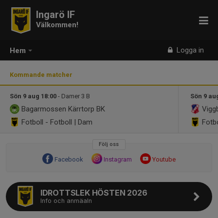
Ingarö IF
Välkommen!
Logga in
Hem
Kommande matcher
Sön 9 aug 18:00
- Damer 3 B
Sön 9 au
Bagarmossen Kärrtorp BK
Vigg
Fotboll - Fotboll | Dam
Fotbo
Följ oss
Facebook
Instagram
Youtube
IDROTTSLEK HÖSTEN 2026
Info och anmäaln