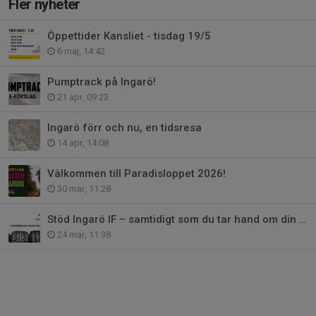
Fler nyheter
Öppettider Kansliet - tisdag 19/5
6 maj, 14:42
Pumptrack på Ingarö!
21 apr, 09:23
Ingarö förr och nu, en tidsresa
14 apr, 14:08
Välkommen till Paradisloppet 2026!
30 mar, 11:28
Stöd Ingarö IF – samtidigt som du tar hand om din bil!
24 mar, 11:38