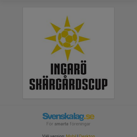
För
smarta
föreningar
Välj version:
Mobil
|
Desktop