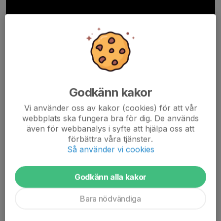
Godkänn kakor
Vilken fantastisk dag det blev när vi tillsammans firade den 51:a
Vi använder oss av kakor (cookies) för att vår
upplagan av Paradisloppet! Ett stort och varmt tack till alla
webbplats ska fungera bra för dig. De används
deltagare, publik, funktionärer och samarbetspartners som
även för webbanalys i syfte att hjälpa oss att
gjorde dagen till något alldeles extra....
förbättra våra tjänster.
Läs mer
Så använder vi cookies
Snart är det dags - Paradisloppet 6 juni!
Godkänn alla kakor
28 maj, 13:22
Bara nödvändiga