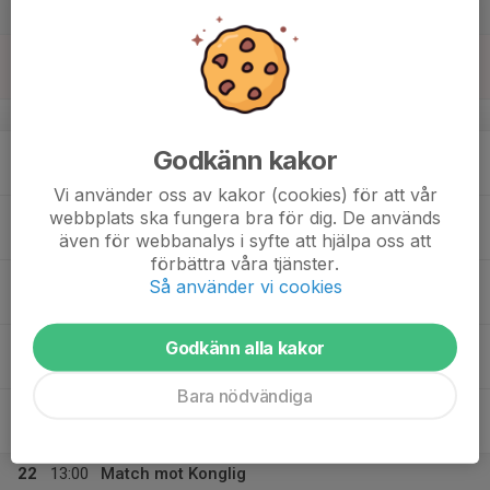
Solberga BP 1
16
Sön
v.34
17
19:00
Training
Godkänn kakor
20:30
Mån
Ingarö IP Naturgräs
Vi använder oss av kakor (cookies) för att vår
18
webbplats ska fungera bra för dig. De används
även för webbanalys i syfte att hjälpa oss att
Tis
förbättra våra tjänster.
19
Så använder vi cookies
Ons
20
19:00
Training
Godkänn alla kakor
20:30
Tor
Ingarö IP Naturgräs
Bara nödvändiga
21
Fre
22
13:00
Match mot Konglig