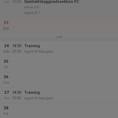
15:00
Samhällsbyggnadssektion FC
Lör
Herrar 6 D
Ingarö IP 1
23
Sön
v.35
24
18:30
Training
20:00
Mån
Ingarö IP Naturgräs
25
Tis
26
Ons
27
18:30
Training
20:00
Tor
Ingarö IP Naturgräs
28
Fre