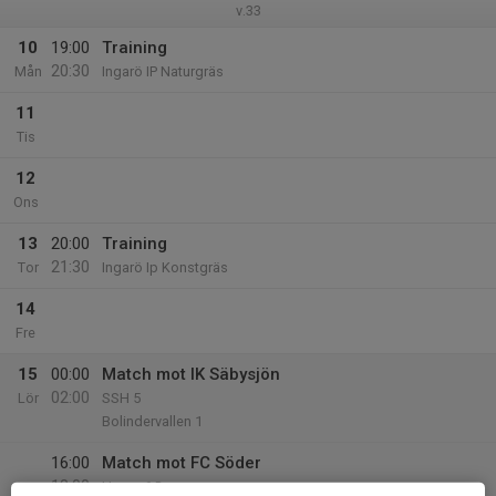
v.33
10
19:00
Training
20:30
Mån
Ingarö IP Naturgräs
11
Tis
12
Ons
13
20:00
Training
21:30
Tor
Ingarö Ip Konstgräs
14
Fre
15
00:00
Match mot IK Säbysjön
02:00
Lör
SSH 5
Bolindervallen 1
16:00
Match mot FC Söder
18:00
Herrar 6 D