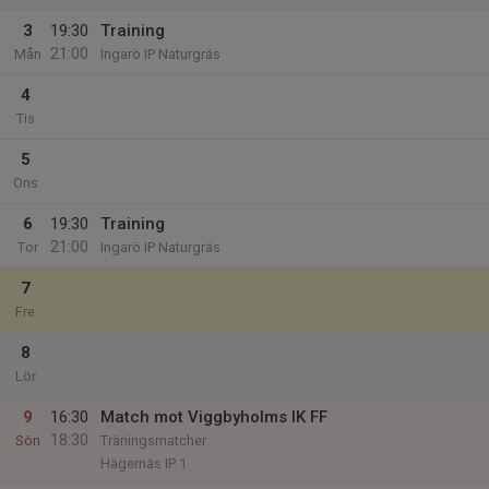
3
19:30
Training
21:00
Mån
Ingarö IP Naturgräs
4
Tis
5
Ons
6
19:30
Training
21:00
Tor
Ingarö IP Naturgräs
7
Fre
8
Lör
9
16:30
Match mot Viggbyholms IK FF
18:30
Sön
Träningsmatcher
Hägernäs IP 1