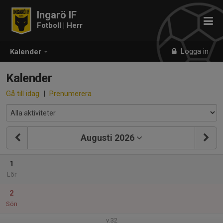
Ingarö IF
Fotboll | Herr
Logga in
Kalender
Kalender
Gå till idag
|
Prenumerera
Augusti 2026
1
Lör
2
Sön
v.32