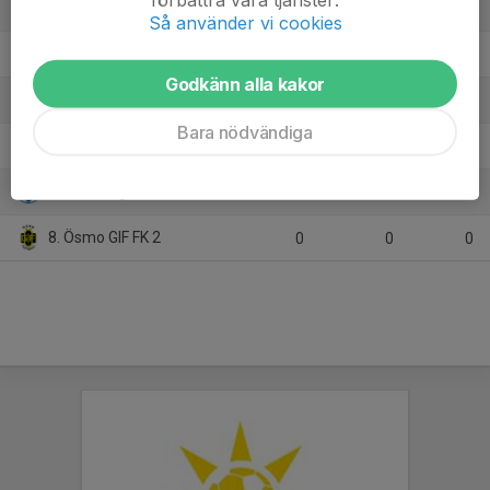
3. Stuvsta IF 2
15
-7
17
Så använder vi cookies
4. IF Söderkamraterna 1
15
-14
17
Godkänn alla kakor
5. Ingarö IF HJ
15
-9
14
Bara nödvändiga
6. Karlbergs BK Blå
15
-31
9
7. IFK Lidingö FK S
0
0
0
8. Ösmo GIF FK 2
0
0
0