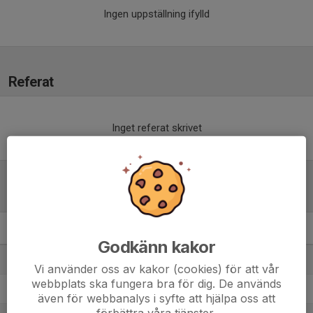
Ingen uppställning ifylld
Referat
Inget referat skrivet
Tabell
P2008- 3B
M
+/-
P
Godkänn kakor
1. Tullinge BK 1
15
40
38
Vi använder oss av kakor (cookies) för att vår
webbplats ska fungera bra för dig. De används
2. Älvsjö AIK FF 1
15
21
31
även för webbanalys i syfte att hjälpa oss att
förbättra våra tjänster.