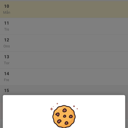
10
Mån
11
Tis
12
Ons
13
Tor
14
Fre
15
Lör
16
Sön
v.34