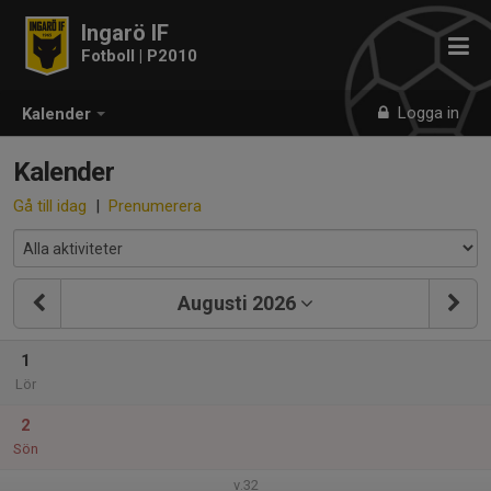
Ingarö IF
Fotboll | P2010
Logga in
Kalender
Kalender
Gå till idag
|
Prenumerera
Augusti 2026
1
Lör
2
Sön
v.32