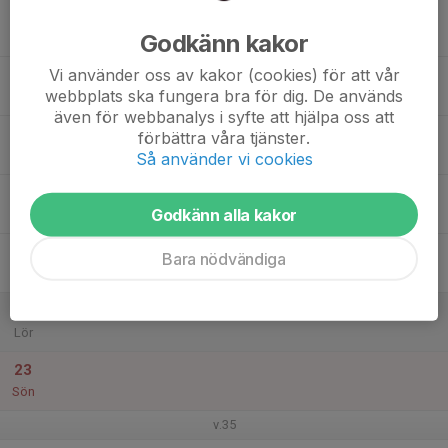
17
Godkänn kakor
Mån
Vi använder oss av kakor (cookies) för att vår
18
webbplats ska fungera bra för dig. De används
Tis
även för webbanalys i syfte att hjälpa oss att
19
förbättra våra tjänster.
Ons
Så använder vi cookies
20
Godkänn alla kakor
Tor
21
Bara nödvändiga
Fre
22
Lör
23
Sön
v.35