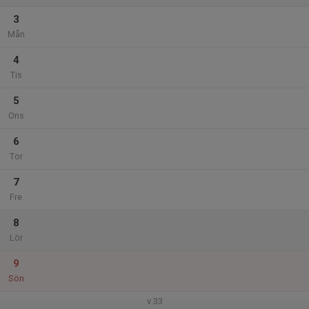
3
Mån
4
Tis
5
Ons
6
Tor
7
Fre
8
Lör
9
Sön
v.33