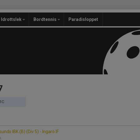
Idrottslek
Bordtennis
Paradisloppet
7
 1C
nds IBK (B) (Div 5) - Ingarö IF
en