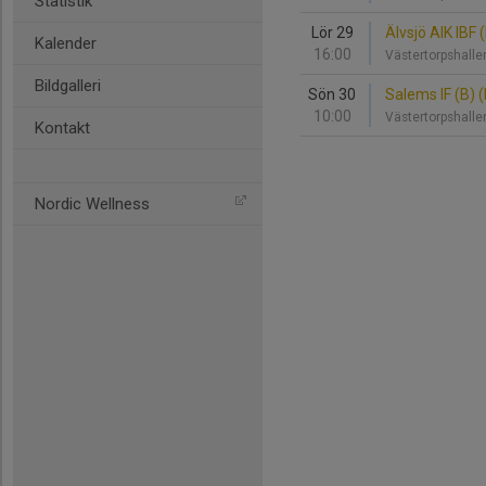
Statistik
Lör 29
Älvsjö AIK IBF (
Kalender
16:00
Västertorpshall
Bildgalleri
Sön 30
Salems IF (B) (D
10:00
Västertorpshall
Kontakt
Nordic Wellness