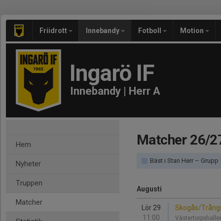
Friidrott
Innebandy
Fotboll
Motion
Ingarö IF
Innebandy | Herr A
Matcher 26/2
Hem
Bäst i Stan Herr – Grupp
Nyheter
Truppen
Augusti
Matcher
Lör 29
Skogås/Trångsu
11:00
Västertorpshall