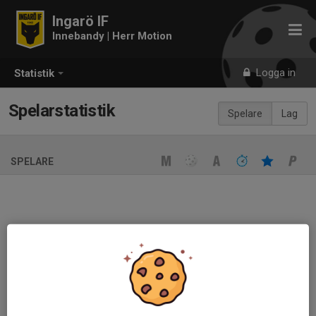
Ingarö IF
Innebandy | Herr Motion
Logga in
Statistik
Spelarstatistik
Spelare
Lag
SPELARE
Ingen spelarstatistik sparad
När ni fyller i uppställning på respektive match visas statistiken
automatiskt på denna sida