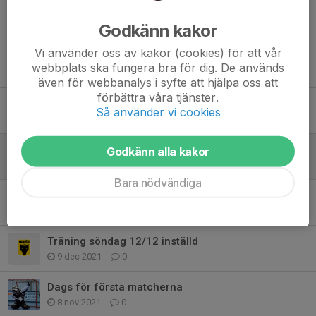
Bemanning av kafeterian
Godkänn kakor
14 okt 2022
0
Vi använder oss av kakor (cookies) för att vår
Säsongsstart
webbplats ska fungera bra för dig. De används
25 aug 2022
0
även för webbanalys i syfte att hjälpa oss att
förbättra våra tjänster.
Träningar april
Så använder vi cookies
28 mar 2022
0
Träning inställd torsdag 24/2
Godkänn alla kakor
21 feb 2022
0
Bara nödvändiga
God Jul och Gott Nytt År!
22 dec 2021
2
Träning söndag 12/12 inställd
9 dec 2021
0
Dags för första matcherna
8 nov 2021
0