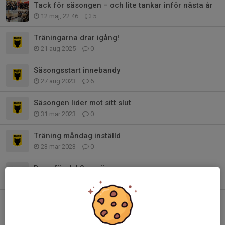
Tack för säsongen – och lite tankar inför nästa år
12 maj, 22:46
5
Träningarna drar igång!
21 aug 2025
0
Säsongsstart innebandy
27 aug 2023
6
Säsongen lider mot sitt slut
31 mar 2023
0
Träning måndag inställd
23 mar 2023
0
Dags för del 2 av säsongen
3 jan 2023
0
Ingen träning ikväll 12/12
12 dec 2022
0