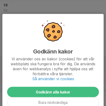
10
Tis
11
Ons
12
Tor
13
Godkänn kakor
Fre
Vi använder oss av kakor (cookies) för att vår
14
09:00
Träning Skär
webbplats ska fungera bra för dig. De används
10:00
Lör
G2-hallen, Gustavsberg
även för webbanalys i syfte att hjälpa oss att
förbättra våra tjänster.
15
Så använder vi cookies
Sön
v.8
Godkänn alla kakor
16
Mån
Bara nödvändiga