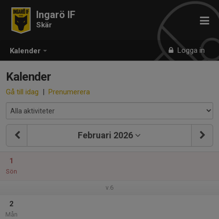
Ingarö IF
Skär
Logga in
Kalender
Kalender
Gå till idag
|
Prenumerera
Februari 2026
1
Sön
v.6
2
Mån