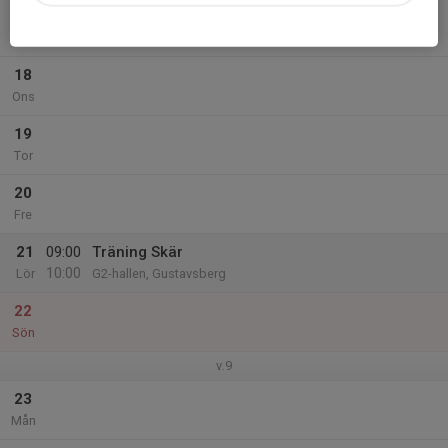
17
Tis
18
Ons
19
Tor
20
Fre
21
09:00
Träning Skär
10:00
Lör
G2-hallen, Gustavsberg
22
Sön
v.9
23
Mån