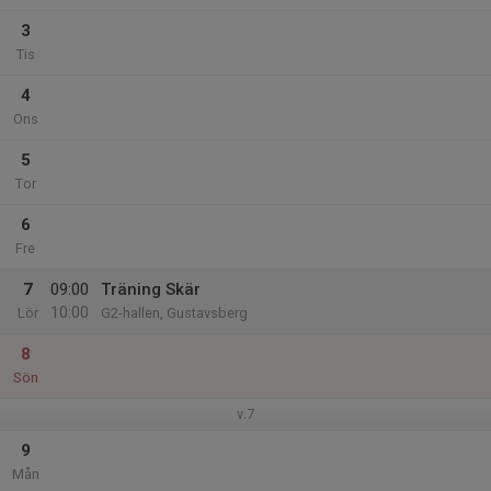
3
Tis
4
Ons
5
Tor
6
Fre
7
09:00
Träning Skär
10:00
Lör
G2-hallen, Gustavsberg
8
Sön
v.7
9
Mån