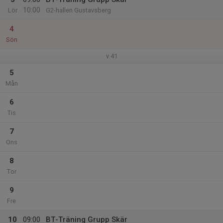
10:00
Lör
G2-hallen Gustavsberg
4
Sön
v.41
5
Mån
6
Tis
7
Ons
8
Tor
9
Fre
10
09:00
BT-Träning Grupp Skär