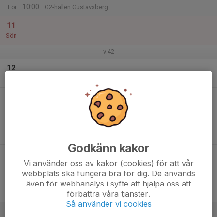
10:00
Lör
G2-hallen Gustavsberg
11
Sön
v.42
12
Mån
13
Tis
14
Ons
Godkänn kakor
15
Vi använder oss av kakor (cookies) för att vår
Tor
webbplats ska fungera bra för dig. De används
16
även för webbanalys i syfte att hjälpa oss att
förbättra våra tjänster.
Fre
Så använder vi cookies
17
09:00
BT-Träning Grupp Skär