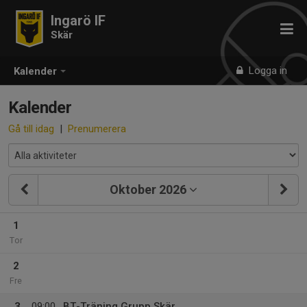
Ingarö IF
Skär
Logga in
Kalender
Kalender
Gå till idag
|
Prenumerera
Oktober 2026
1
Tor
2
Fre
3
09:00
BT-Träning Grupp Skär