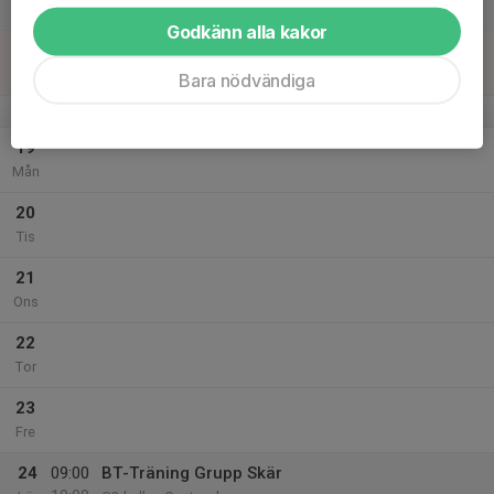
10:00
Lör
G2-hallen Gustavsberg
Godkänn alla kakor
18
Sön
Bara nödvändiga
v.43
19
Mån
20
Tis
21
Ons
22
Tor
23
Fre
24
09:00
BT-Träning Grupp Skär